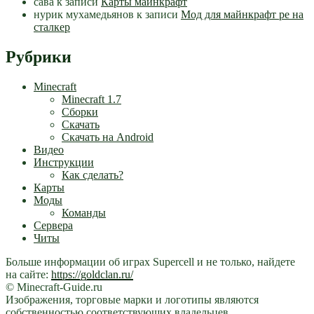
сава
к записи
Карты майнкрафт
нурик мухамедьянов
к записи
Мод для майнкрафт pe на
сталкер
Рубрики
Minecraft
Minecraft 1.7
Сборки
Скачать
Скачать на Android
Видео
Инструкции
Как сделать?
Карты
Моды
Команды
Сервера
Читы
Больше информации об играх Supercell и не только, найдете
на сайте:
https://goldclan.ru/
© Minecraft-Guide.ru
Изображения, торговые марки и логотипы являются
собственностью соответствующих владельцев.