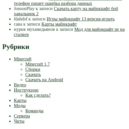
телефон пишет ошибка разбора данных
JonsonPlay
к записи
Скачать карту на майнкрафт боб
хавальщик 2
fdahdsf
к записи
Игры майнкрафт 13 версия играть
сава
к записи
Карты майнкрафт
нурик мухамедьянов
к записи
Мод для майнкрафт pe на
сталкер
Рубрики
Minecraft
Minecraft 1.7
Сборки
Скачать
Скачать на Android
Видео
Инструкции
Как сделать?
Карты
Моды
Команды
Сервера
Читы