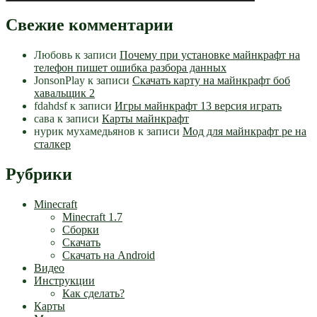
Свежие комментарии
Любовь
к записи
Почему при установке майнкрафт на
телефон пишет ошибка разбора данных
JonsonPlay
к записи
Скачать карту на майнкрафт боб
хавальщик 2
fdahdsf
к записи
Игры майнкрафт 13 версия играть
сава
к записи
Карты майнкрафт
нурик мухамедьянов
к записи
Мод для майнкрафт pe на
сталкер
Рубрики
Minecraft
Minecraft 1.7
Сборки
Скачать
Скачать на Android
Видео
Инструкции
Как сделать?
Карты