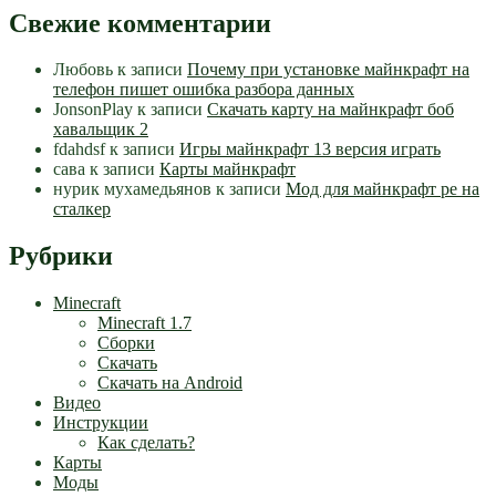
Свежие комментарии
Любовь
к записи
Почему при установке майнкрафт на
телефон пишет ошибка разбора данных
JonsonPlay
к записи
Скачать карту на майнкрафт боб
хавальщик 2
fdahdsf
к записи
Игры майнкрафт 13 версия играть
сава
к записи
Карты майнкрафт
нурик мухамедьянов
к записи
Мод для майнкрафт pe на
сталкер
Рубрики
Minecraft
Minecraft 1.7
Сборки
Скачать
Скачать на Android
Видео
Инструкции
Как сделать?
Карты
Моды