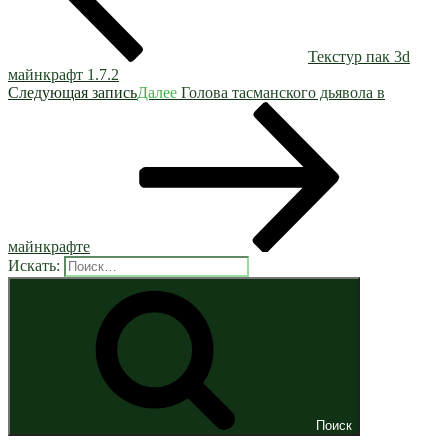
Текстур пак 3d
майнкрафт 1.7.2
Следующая запись
Далее
Голова тасманского дьявола в
майнкрафте
Искать:
Поиск