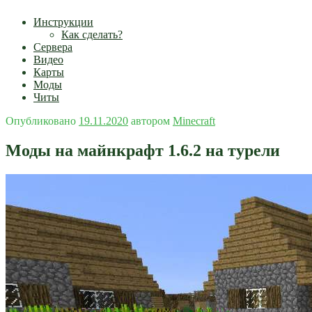
Инструкции
Как сделать?
Сервера
Видео
Карты
Моды
Читы
Опубликовано
19.11.2020
автором
Minecraft
Моды на майнкрафт 1.6.2 на турели