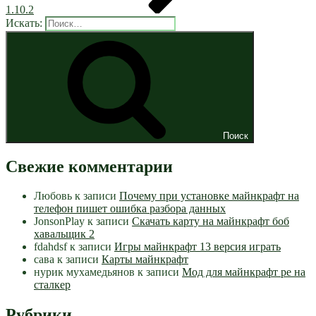
1.10.2
Искать:
Поиск
Свежие комментарии
Любовь
к записи
Почему при установке майнкрафт на
телефон пишет ошибка разбора данных
JonsonPlay
к записи
Скачать карту на майнкрафт боб
хавальщик 2
fdahdsf
к записи
Игры майнкрафт 13 версия играть
сава
к записи
Карты майнкрафт
нурик мухамедьянов
к записи
Мод для майнкрафт pe на
сталкер
Рубрики