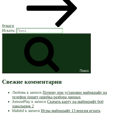
бумаги
Искать:
Поиск
Свежие комментарии
Любовь
к записи
Почему при установке майнкрафт на
телефон пишет ошибка разбора данных
JonsonPlay
к записи
Скачать карту на майнкрафт боб
хавальщик 2
fdahdsf
к записи
Игры майнкрафт 13 версия играть