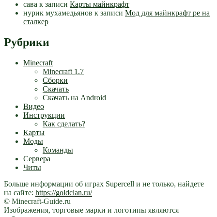
сава
к записи
Карты майнкрафт
нурик мухамедьянов
к записи
Мод для майнкрафт pe на
сталкер
Рубрики
Minecraft
Minecraft 1.7
Сборки
Скачать
Скачать на Android
Видео
Инструкции
Как сделать?
Карты
Моды
Команды
Сервера
Читы
Больше информации об играх Supercell и не только, найдете
на сайте:
https://goldclan.ru/
© Minecraft-Guide.ru
Изображения, торговые марки и логотипы являются