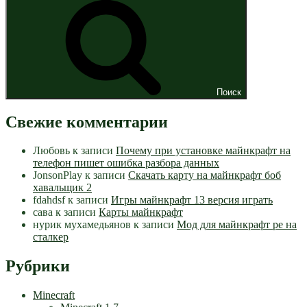
Поиск
Свежие комментарии
Любовь
к записи
Почему при установке майнкрафт на
телефон пишет ошибка разбора данных
JonsonPlay
к записи
Скачать карту на майнкрафт боб
хавальщик 2
fdahdsf
к записи
Игры майнкрафт 13 версия играть
сава
к записи
Карты майнкрафт
нурик мухамедьянов
к записи
Мод для майнкрафт pe на
сталкер
Рубрики
Minecraft