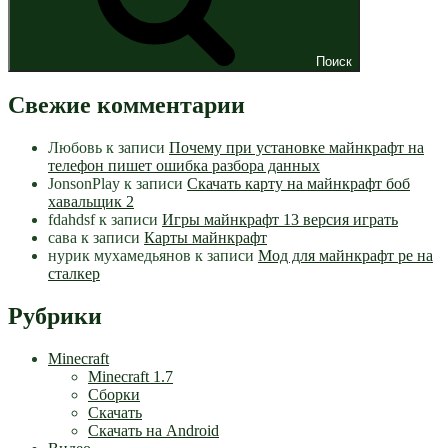
Поиск
Свежие комментарии
Любовь
к записи
Почему при установке майнкрафт на
телефон пишет ошибка разбора данных
JonsonPlay
к записи
Скачать карту на майнкрафт боб
хавальщик 2
fdahdsf
к записи
Игры майнкрафт 13 версия играть
сава
к записи
Карты майнкрафт
нурик мухамедьянов
к записи
Мод для майнкрафт pe на
сталкер
Рубрики
Minecraft
Minecraft 1.7
Сборки
Скачать
Скачать на Android