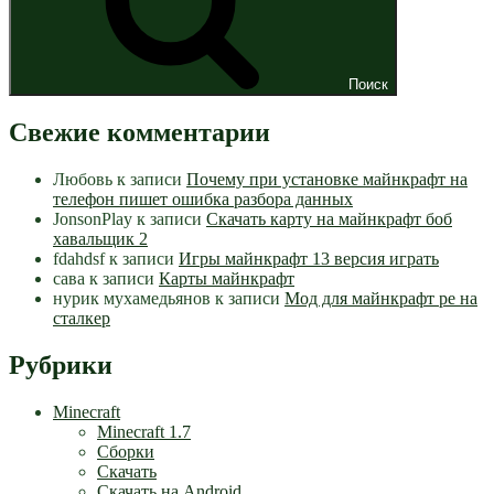
Поиск
Свежие комментарии
Любовь
к записи
Почему при установке майнкрафт на
телефон пишет ошибка разбора данных
JonsonPlay
к записи
Скачать карту на майнкрафт боб
хавальщик 2
fdahdsf
к записи
Игры майнкрафт 13 версия играть
сава
к записи
Карты майнкрафт
нурик мухамедьянов
к записи
Мод для майнкрафт pe на
сталкер
Рубрики
Minecraft
Minecraft 1.7
Сборки
Скачать
Скачать на Android