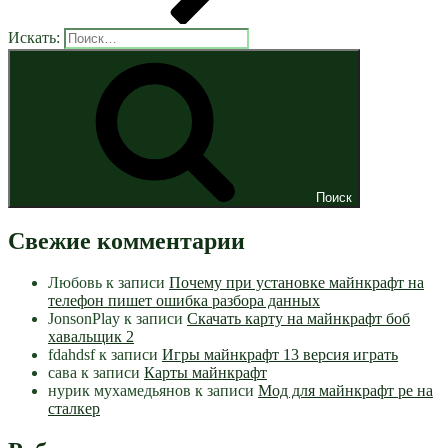
Искать:
Поиск
Свежие комментарии
Любовь
к записи
Почему при установке майнкрафт на
телефон пишет ошибка разбора данных
JonsonPlay
к записи
Скачать карту на майнкрафт боб
хавальщик 2
fdahdsf
к записи
Игры майнкрафт 13 версия играть
сава
к записи
Карты майнкрафт
нурик мухамедьянов
к записи
Мод для майнкрафт pe на
сталкер