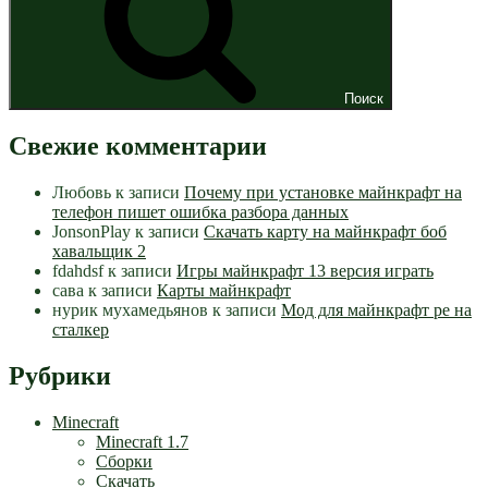
Поиск
Свежие комментарии
Любовь
к записи
Почему при установке майнкрафт на
телефон пишет ошибка разбора данных
JonsonPlay
к записи
Скачать карту на майнкрафт боб
хавальщик 2
fdahdsf
к записи
Игры майнкрафт 13 версия играть
сава
к записи
Карты майнкрафт
нурик мухамедьянов
к записи
Мод для майнкрафт pe на
сталкер
Рубрики
Minecraft
Minecraft 1.7
Сборки
Скачать