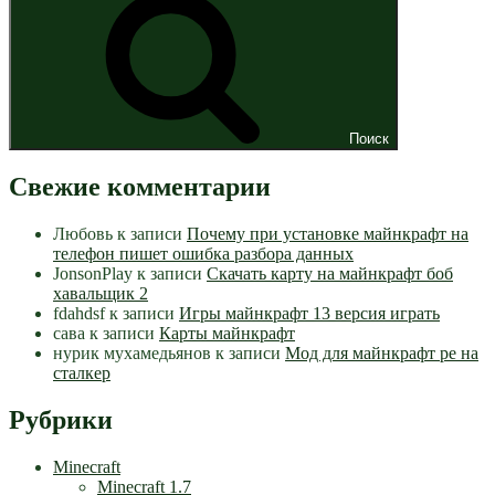
Поиск
Свежие комментарии
Любовь
к записи
Почему при установке майнкрафт на
телефон пишет ошибка разбора данных
JonsonPlay
к записи
Скачать карту на майнкрафт боб
хавальщик 2
fdahdsf
к записи
Игры майнкрафт 13 версия играть
сава
к записи
Карты майнкрафт
нурик мухамедьянов
к записи
Мод для майнкрафт pe на
сталкер
Рубрики
Minecraft
Minecraft 1.7