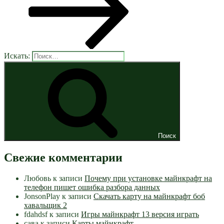
Искать:
Поиск
Свежие комментарии
Любовь
к записи
Почему при установке майнкрафт на
телефон пишет ошибка разбора данных
JonsonPlay
к записи
Скачать карту на майнкрафт боб
хавальщик 2
fdahdsf
к записи
Игры майнкрафт 13 версия играть
сава
к записи
Карты майнкрафт