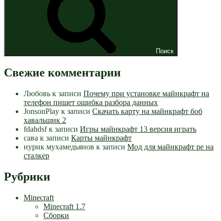
Поиск
Свежие комментарии
Любовь
к записи
Почему при установке майнкрафт на
телефон пишет ошибка разбора данных
JonsonPlay
к записи
Скачать карту на майнкрафт боб
хавальщик 2
fdahdsf
к записи
Игры майнкрафт 13 версия играть
сава
к записи
Карты майнкрафт
нурик мухамедьянов
к записи
Мод для майнкрафт pe на
сталкер
Рубрики
Minecraft
Minecraft 1.7
Сборки