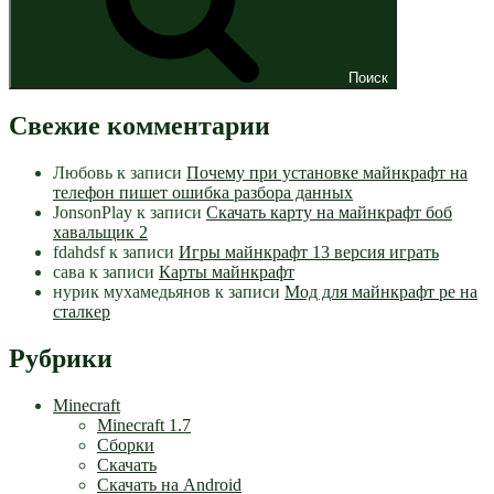
Поиск
Свежие комментарии
Любовь
к записи
Почему при установке майнкрафт на
телефон пишет ошибка разбора данных
JonsonPlay
к записи
Скачать карту на майнкрафт боб
хавальщик 2
fdahdsf
к записи
Игры майнкрафт 13 версия играть
сава
к записи
Карты майнкрафт
нурик мухамедьянов
к записи
Мод для майнкрафт pe на
сталкер
Рубрики
Minecraft
Minecraft 1.7
Сборки
Скачать
Скачать на Android