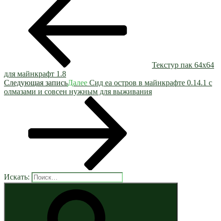
Текстур пак 64х64
для майнкрафт 1.8
Следующая запись
Далее
Сид еа остров в майнкрафте 0.14.1 с
олмазами и совсен нужным для выживания
Искать: