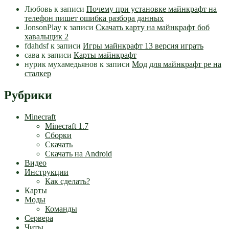
Любовь
к записи
Почему при установке майнкрафт на
телефон пишет ошибка разбора данных
JonsonPlay
к записи
Скачать карту на майнкрафт боб
хавальщик 2
fdahdsf
к записи
Игры майнкрафт 13 версия играть
сава
к записи
Карты майнкрафт
нурик мухамедьянов
к записи
Мод для майнкрафт pe на
сталкер
Рубрики
Minecraft
Minecraft 1.7
Сборки
Скачать
Скачать на Android
Видео
Инструкции
Как сделать?
Карты
Моды
Команды
Сервера
Читы