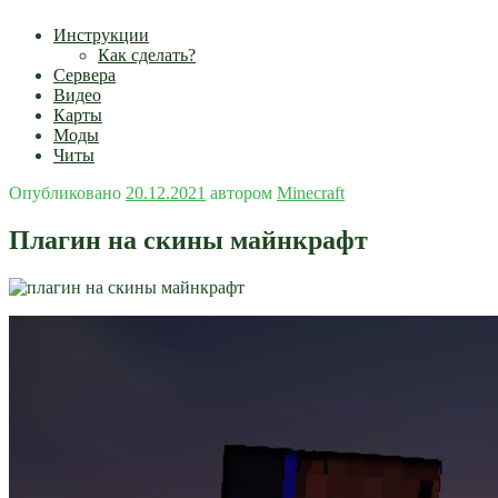
Инструкции
Как сделать?
Сервера
Видео
Карты
Моды
Читы
Опубликовано
20.12.2021
автором
Minecraft
Плагин на скины майнкрафт