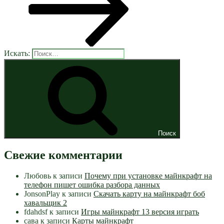
Искать:
Поиск
Свежие комментарии
Любовь
к записи
Почему при установке майнкрафт на
телефон пишет ошибка разбора данных
JonsonPlay
к записи
Скачать карту на майнкрафт боб
хавальщик 2
fdahdsf
к записи
Игры майнкрафт 13 версия играть
сава
к записи
Карты майнкрафт