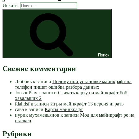
Искать:
Поиск
Свежие комментарии
Любовь
к записи
Почему при установке майнкрафт на
телефон пишет ошибка разбора данных
JonsonPlay
к записи
Скачать карту на майнкрафт боб
хавальщик 2
fdahdsf
к записи
Игры майнкрафт 13 версия играть
сава
к записи
Карты майнкрафт
нурик мухамедьянов
к записи
Мод для майнкрафт pe на
сталкер
Рубрики