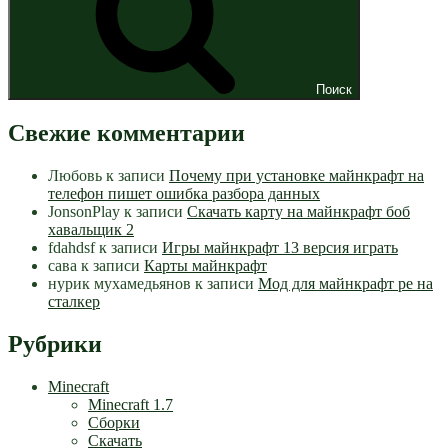
Поиск
Свежие комментарии
Любовь
к записи
Почему при установке майнкрафт на
телефон пишет ошибка разбора данных
JonsonPlay
к записи
Скачать карту на майнкрафт боб
хавальщик 2
fdahdsf
к записи
Игры майнкрафт 13 версия играть
сава
к записи
Карты майнкрафт
нурик мухамедьянов
к записи
Мод для майнкрафт pe на
сталкер
Рубрики
Minecraft
Minecraft 1.7
Сборки
Скачать