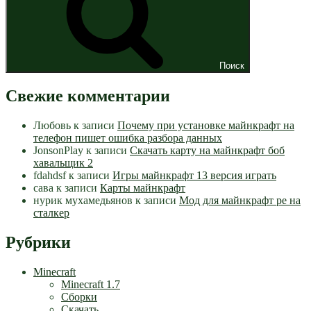
Поиск
Свежие комментарии
Любовь
к записи
Почему при установке майнкрафт на
телефон пишет ошибка разбора данных
JonsonPlay
к записи
Скачать карту на майнкрафт боб
хавальщик 2
fdahdsf
к записи
Игры майнкрафт 13 версия играть
сава
к записи
Карты майнкрафт
нурик мухамедьянов
к записи
Мод для майнкрафт pe на
сталкер
Рубрики
Minecraft
Minecraft 1.7
Сборки
Скачать