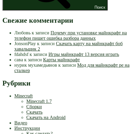
Поиск
Свежие комментарии
Любовь
к записи
Почему при установке майнкрафт на
телефон пишет ошибка разбора данных
JonsonPlay
к записи
Скачать карту на майнкрафт боб
хавальщик 2
fdahdsf
к записи
Игры майнкрафт 13 версия играть
сава
к записи
Карты майнкрафт
нурик мухамедьянов
к записи
Мод для майнкрафт pe на
сталкер
Рубрики
Minecraft
Minecraft 1.7
Сборки
Скачать
Скачать на Android
Видео
Инструкции
Как сделать?