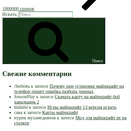
1000000 скинов
Искать:
Поиск
Свежие комментарии
Любовь
к записи
Почему при установке майнкрафт на
телефон пишет ошибка разбора данных
JonsonPlay
к записи
Скачать карту на майнкрафт боб
хавальщик 2
fdahdsf
к записи
Игры майнкрафт 13 версия играть
сава
к записи
Карты майнкрафт
нурик мухамедьянов
к записи
Мод для майнкрафт pe на
сталкер