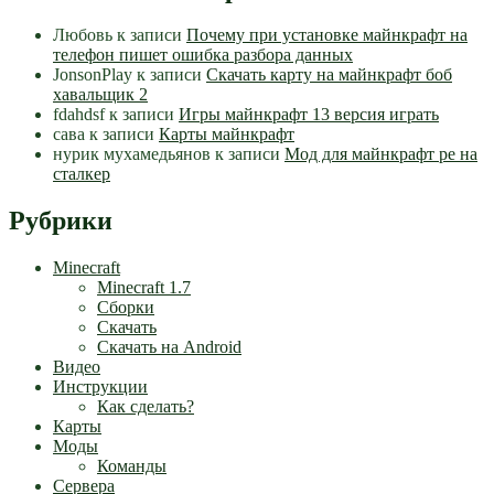
Любовь
к записи
Почему при установке майнкрафт на
телефон пишет ошибка разбора данных
JonsonPlay
к записи
Скачать карту на майнкрафт боб
хавальщик 2
fdahdsf
к записи
Игры майнкрафт 13 версия играть
сава
к записи
Карты майнкрафт
нурик мухамедьянов
к записи
Мод для майнкрафт pe на
сталкер
Рубрики
Minecraft
Minecraft 1.7
Сборки
Скачать
Скачать на Android
Видео
Инструкции
Как сделать?
Карты
Моды
Команды
Сервера