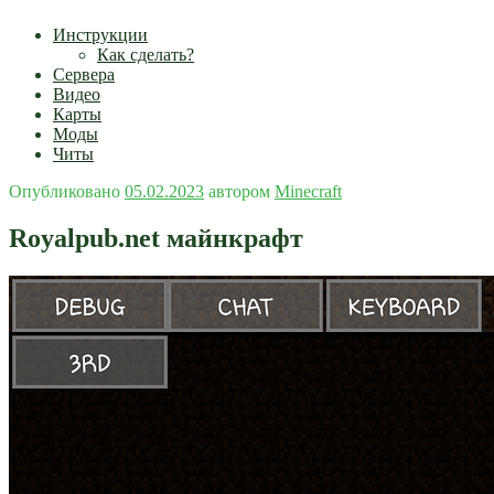
Инструкции
Как сделать?
Сервера
Видео
Карты
Моды
Читы
Опубликовано
05.02.2023
автором
Minecraft
Royalpub.net майнкрафт