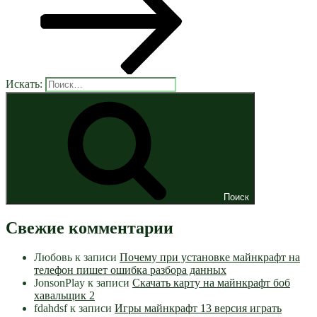
Искать:
Поиск
Свежие комментарии
Любовь
к записи
Почему при установке майнкрафт на
телефон пишет ошибка разбора данных
JonsonPlay
к записи
Скачать карту на майнкрафт боб
хавальщик 2
fdahdsf
к записи
Игры майнкрафт 13 версия играть