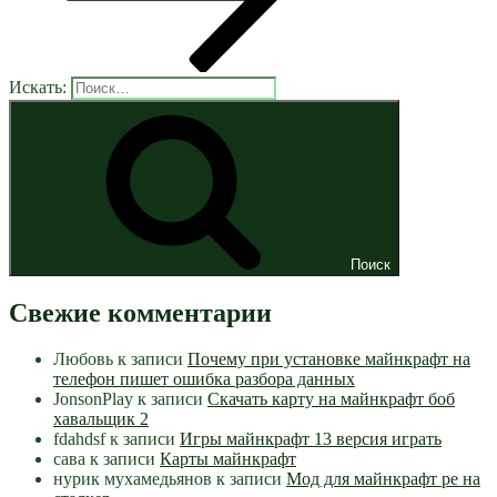
Искать:
Поиск
Свежие комментарии
Любовь
к записи
Почему при установке майнкрафт на
телефон пишет ошибка разбора данных
JonsonPlay
к записи
Скачать карту на майнкрафт боб
хавальщик 2
fdahdsf
к записи
Игры майнкрафт 13 версия играть
сава
к записи
Карты майнкрафт
нурик мухамедьянов
к записи
Мод для майнкрафт pe на