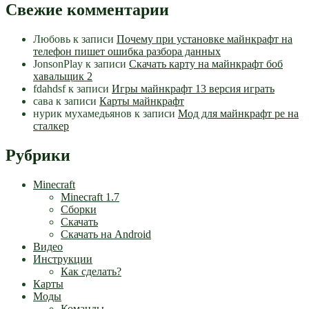
Свежие комментарии
Любовь
к записи
Почему при установке майнкрафт на
телефон пишет ошибка разбора данных
JonsonPlay
к записи
Скачать карту на майнкрафт боб
хавальщик 2
fdahdsf
к записи
Игры майнкрафт 13 версия играть
сава
к записи
Карты майнкрафт
нурик мухамедьянов
к записи
Мод для майнкрафт pe на
сталкер
Рубрики
Minecraft
Minecraft 1.7
Сборки
Скачать
Скачать на Android
Видео
Инструкции
Как сделать?
Карты
Моды
Команды