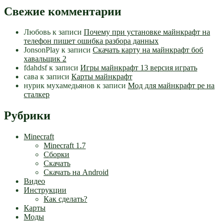
Свежие комментарии
Любовь
к записи
Почему при установке майнкрафт на
телефон пишет ошибка разбора данных
JonsonPlay
к записи
Скачать карту на майнкрафт боб
хавальщик 2
fdahdsf
к записи
Игры майнкрафт 13 версия играть
сава
к записи
Карты майнкрафт
нурик мухамедьянов
к записи
Мод для майнкрафт pe на
сталкер
Рубрики
Minecraft
Minecraft 1.7
Сборки
Скачать
Скачать на Android
Видео
Инструкции
Как сделать?
Карты
Моды