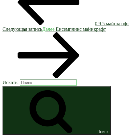
0.9.5 майнкрафт
Следующая запись
Далее
Енсемпликс майнкрафт
Искать:
Поиск