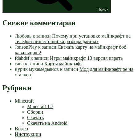
Поиск
Свежие комментарии
Любовь
к записи
Почему при установке майнкрафт на
телефон пишет ошибка разбора данных
JonsonPlay
к записи
Скачать карту на майнкрафт боб
хавальщик 2
fdahdsf
к записи
Игры майнкрафт 13 версия играть
сава
к записи
Карты майнкрафт
нурик мухамедьянов
к записи
Мод для майнкрафт pe на
сталкер
Рубрики
Minecraft
Minecraft 1.7
Сборки
Скачать
Скачать на Android
Видео
Инструкции