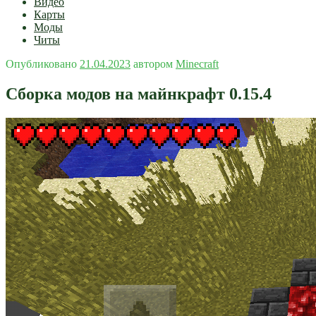
Видео
Карты
Моды
Читы
Опубликовано
21.04.2023
автором
Minecraft
Сборка модов на майнкрафт 0.15.4