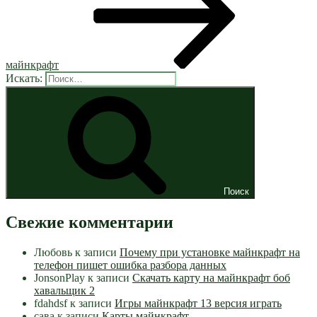
майнкрафт
Искать:
Поиск
Свежие комментарии
Любовь
к записи
Почему при установке майнкрафт на
телефон пишет ошибка разбора данных
JonsonPlay
к записи
Скачать карту на майнкрафт боб
хавальщик 2
fdahdsf
к записи
Игры майнкрафт 13 версия играть
сава
к записи
Карты майнкрафт