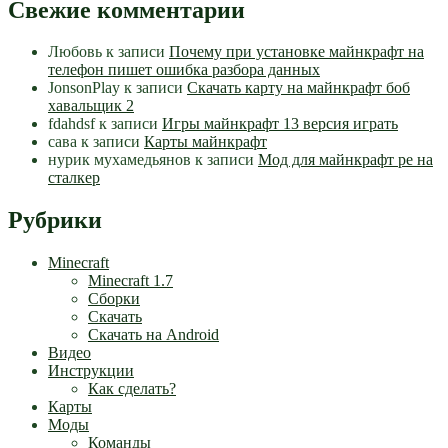
Свежие комментарии
Любовь
к записи
Почему при установке майнкрафт на
телефон пишет ошибка разбора данных
JonsonPlay
к записи
Скачать карту на майнкрафт боб
хавальщик 2
fdahdsf
к записи
Игры майнкрафт 13 версия играть
сава
к записи
Карты майнкрафт
нурик мухамедьянов
к записи
Мод для майнкрафт pe на
сталкер
Рубрики
Minecraft
Minecraft 1.7
Сборки
Скачать
Скачать на Android
Видео
Инструкции
Как сделать?
Карты
Моды
Команды