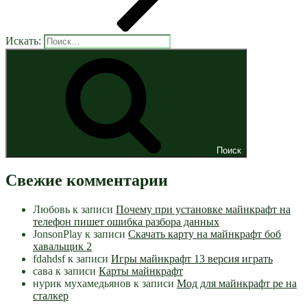
Искать:
Поиск
Свежие комментарии
Любовь
к записи
Почему при установке майнкрафт на
телефон пишет ошибка разбора данных
JonsonPlay
к записи
Скачать карту на майнкрафт боб
хавальщик 2
fdahdsf
к записи
Игры майнкрафт 13 версия играть
сава
к записи
Карты майнкрафт
нурик мухамедьянов
к записи
Мод для майнкрафт pe на
сталкер