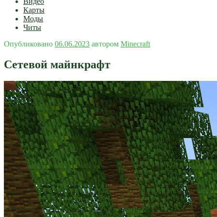
Видео
Карты
Моды
Читы
Опубликовано
06.06.2023
автором
Minecraft
Сетевой майнкрафт