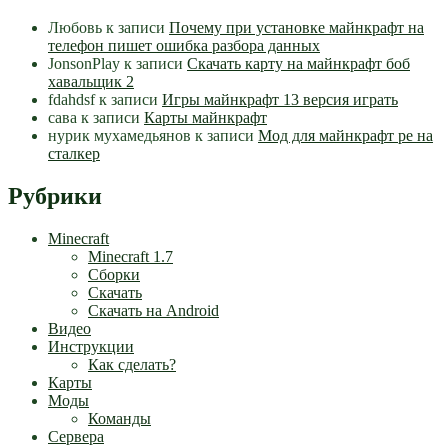
Любовь
к записи
Почему при установке майнкрафт на
телефон пишет ошибка разбора данных
JonsonPlay
к записи
Скачать карту на майнкрафт боб
хавальщик 2
fdahdsf
к записи
Игры майнкрафт 13 версия играть
сава
к записи
Карты майнкрафт
нурик мухамедьянов
к записи
Мод для майнкрафт pe на
сталкер
Рубрики
Minecraft
Minecraft 1.7
Сборки
Скачать
Скачать на Android
Видео
Инструкции
Как сделать?
Карты
Моды
Команды
Сервера