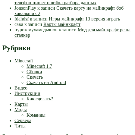
телефон пишет ошибка разбора данных
JonsonPlay
к записи
Скачать карту на майнкрафт боб
хавальщик 2
fdahdsf
к записи
Игры майнкрафт 13 версия играть
сава
к записи
Карты майнкрафт
нурик мухамедьянов
к записи
Мод для майнкрафт pe на
сталкер
Рубрики
Minecraft
Minecraft 1.7
Сборки
Скачать
Скачать на Android
Видео
Инструкции
Как сделать?
Карты
Моды
Команды
Сервера
Читы