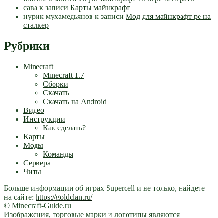
сава
к записи
Карты майнкрафт
нурик мухамедьянов
к записи
Мод для майнкрафт pe на
сталкер
Рубрики
Minecraft
Minecraft 1.7
Сборки
Скачать
Скачать на Android
Видео
Инструкции
Как сделать?
Карты
Моды
Команды
Сервера
Читы
Больше информации об играх Supercell и не только, найдете
на сайте:
https://goldclan.ru/
© Minecraft-Guide.ru
Изображения, торговые марки и логотипы являются