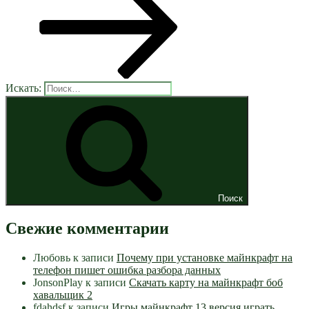
Искать:
Поиск
Свежие комментарии
Любовь
к записи
Почему при установке майнкрафт на
телефон пишет ошибка разбора данных
JonsonPlay
к записи
Скачать карту на майнкрафт боб
хавальщик 2
fdahdsf
к записи
Игры майнкрафт 13 версия играть