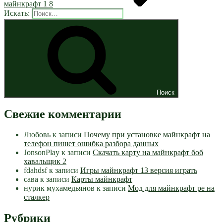
майнкрафт 1 8
Искать:
Поиск
Свежие комментарии
Любовь
к записи
Почему при установке майнкрафт на
телефон пишет ошибка разбора данных
JonsonPlay
к записи
Скачать карту на майнкрафт боб
хавальщик 2
fdahdsf
к записи
Игры майнкрафт 13 версия играть
сава
к записи
Карты майнкрафт
нурик мухамедьянов
к записи
Мод для майнкрафт pe на
сталкер
Рубрики