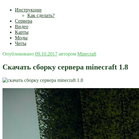
Инструкции
Как сделать?
Сервера
Видео
Карты
Моды
Читы
Опубликовано
09.10.2017
автором
Minecraft
Скачать сборку сервера minecraft 1.8