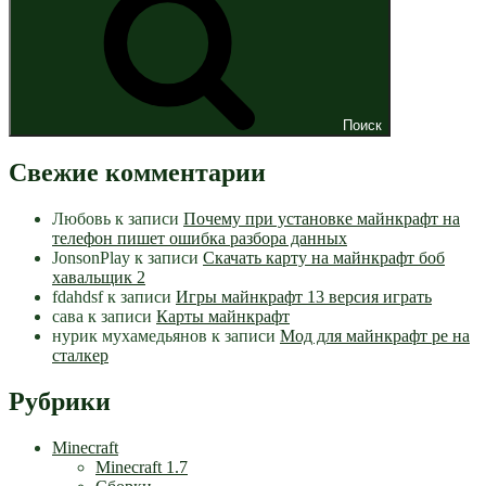
Поиск
Свежие комментарии
Любовь
к записи
Почему при установке майнкрафт на
телефон пишет ошибка разбора данных
JonsonPlay
к записи
Скачать карту на майнкрафт боб
хавальщик 2
fdahdsf
к записи
Игры майнкрафт 13 версия играть
сава
к записи
Карты майнкрафт
нурик мухамедьянов
к записи
Мод для майнкрафт pe на
сталкер
Рубрики
Minecraft
Minecraft 1.7