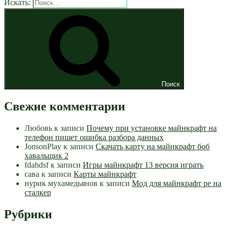
Искать:
Поиск
Свежие комментарии
Любовь
к записи
Почему при установке майнкрафт на
телефон пишет ошибка разбора данных
JonsonPlay
к записи
Скачать карту на майнкрафт боб
хавальщик 2
fdahdsf
к записи
Игры майнкрафт 13 версия играть
сава
к записи
Карты майнкрафт
нурик мухамедьянов
к записи
Мод для майнкрафт pe на
сталкер
Рубрики