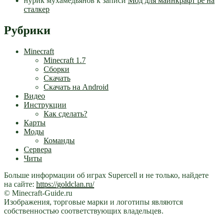
нурик мухамедьянов
к записи
Мод для майнкрафт pe на
сталкер
Рубрики
Minecraft
Minecraft 1.7
Сборки
Скачать
Скачать на Android
Видео
Инструкции
Как сделать?
Карты
Моды
Команды
Сервера
Читы
Больше информации об играх Supercell и не только, найдете
на сайте:
https://goldclan.ru/
© Minecraft-Guide.ru
Изображения, торговые марки и логотипы являются
собственностью соответствующих владельцев.