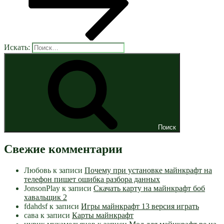
Искать:
Поиск
Свежие комментарии
Любовь
к записи
Почему при установке майнкрафт на
телефон пишет ошибка разбора данных
JonsonPlay
к записи
Скачать карту на майнкрафт боб
хавальщик 2
fdahdsf
к записи
Игры майнкрафт 13 версия играть
сава
к записи
Карты майнкрафт