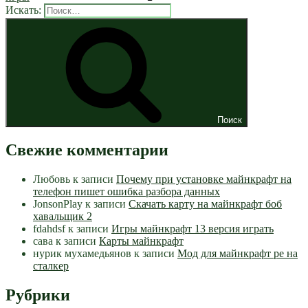
Искать:
Поиск
Свежие комментарии
Любовь
к записи
Почему при установке майнкрафт на
телефон пишет ошибка разбора данных
JonsonPlay
к записи
Скачать карту на майнкрафт боб
хавальщик 2
fdahdsf
к записи
Игры майнкрафт 13 версия играть
сава
к записи
Карты майнкрафт
нурик мухамедьянов
к записи
Мод для майнкрафт pe на
сталкер
Рубрики