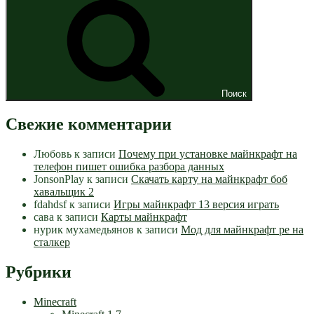
Поиск
Свежие комментарии
Любовь
к записи
Почему при установке майнкрафт на
телефон пишет ошибка разбора данных
JonsonPlay
к записи
Скачать карту на майнкрафт боб
хавальщик 2
fdahdsf
к записи
Игры майнкрафт 13 версия играть
сава
к записи
Карты майнкрафт
нурик мухамедьянов
к записи
Мод для майнкрафт pe на
сталкер
Рубрики
Minecraft