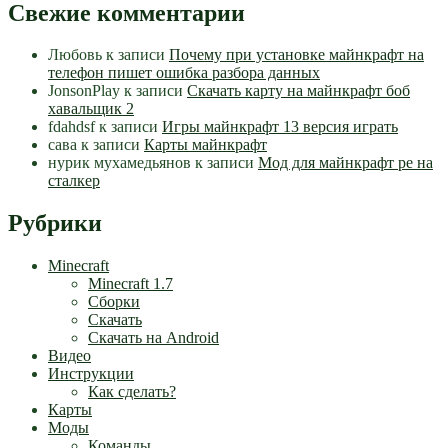
Свежие комментарии
Любовь
к записи
Почему при установке майнкрафт на
телефон пишет ошибка разбора данных
JonsonPlay
к записи
Скачать карту на майнкрафт боб
хавальщик 2
fdahdsf
к записи
Игры майнкрафт 13 версия играть
сава
к записи
Карты майнкрафт
нурик мухамедьянов
к записи
Мод для майнкрафт pe на
сталкер
Рубрики
Minecraft
Minecraft 1.7
Сборки
Скачать
Скачать на Android
Видео
Инструкции
Как сделать?
Карты
Моды
Команды