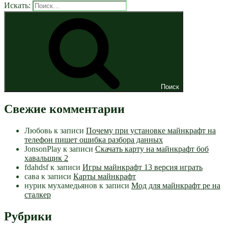
Искать:
Поиск
Свежие комментарии
Любовь
к записи
Почему при установке майнкрафт на
телефон пишет ошибка разбора данных
JonsonPlay
к записи
Скачать карту на майнкрафт боб
хавальщик 2
fdahdsf
к записи
Игры майнкрафт 13 версия играть
сава
к записи
Карты майнкрафт
нурик мухамедьянов
к записи
Мод для майнкрафт pe на
сталкер
Рубрики