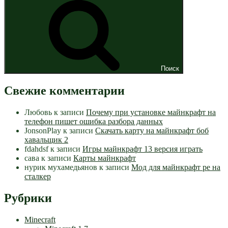
Поиск
Свежие комментарии
Любовь
к записи
Почему при установке майнкрафт на
телефон пишет ошибка разбора данных
JonsonPlay
к записи
Скачать карту на майнкрафт боб
хавальщик 2
fdahdsf
к записи
Игры майнкрафт 13 версия играть
сава
к записи
Карты майнкрафт
нурик мухамедьянов
к записи
Мод для майнкрафт pe на
сталкер
Рубрики
Minecraft