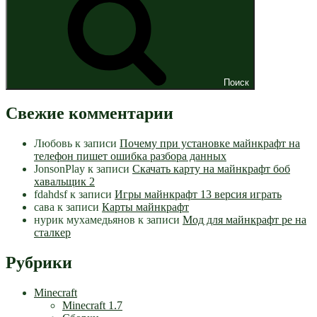
Поиск
Свежие комментарии
Любовь
к записи
Почему при установке майнкрафт на
телефон пишет ошибка разбора данных
JonsonPlay
к записи
Скачать карту на майнкрафт боб
хавальщик 2
fdahdsf
к записи
Игры майнкрафт 13 версия играть
сава
к записи
Карты майнкрафт
нурик мухамедьянов
к записи
Мод для майнкрафт pe на
сталкер
Рубрики
Minecraft
Minecraft 1.7