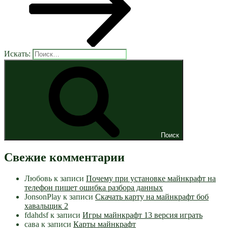
Искать:
Поиск
Свежие комментарии
Любовь
к записи
Почему при установке майнкрафт на
телефон пишет ошибка разбора данных
JonsonPlay
к записи
Скачать карту на майнкрафт боб
хавальщик 2
fdahdsf
к записи
Игры майнкрафт 13 версия играть
сава
к записи
Карты майнкрафт