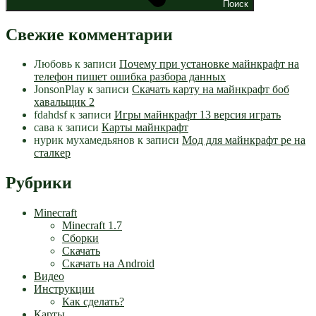
Поиск
Свежие комментарии
Любовь
к записи
Почему при установке майнкрафт на
телефон пишет ошибка разбора данных
JonsonPlay
к записи
Скачать карту на майнкрафт боб
хавальщик 2
fdahdsf
к записи
Игры майнкрафт 13 версия играть
сава
к записи
Карты майнкрафт
нурик мухамедьянов
к записи
Мод для майнкрафт pe на
сталкер
Рубрики
Minecraft
Minecraft 1.7
Сборки
Скачать
Скачать на Android
Видео
Инструкции
Как сделать?
Карты